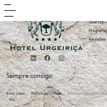
Viver
Quartos
Programa
Reuniões 
Sempre consigo
Aviso Legal
Política de Cookies
Configuração de Cooki
RAL