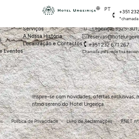
PT
+351 23
*chamada p
Descobrir
Contacto
Serviços
Urgeiriça
,
3525-301
,
A Nossa História
reservas@hotelurgeiri
s
Localização e Contactos
+351 232 671 267
e Eventos
Chamada para rede fixa nacion
Inspire-se com novidades, ofertas exclusivas,
ritmo sereno do Hotel Urgeiriça.
es
Política de Privacidade
Livro de Reclamações
RNET nº