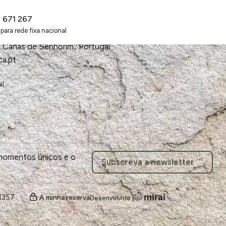
2 671 267
ara rede fixa nacional
Canas de Senhorim
,
Portugal
ca.pt
al
 momentos únicos e o
Subscreva a newsletter
mirai
1357
A minha reserva
Desenvolvido por