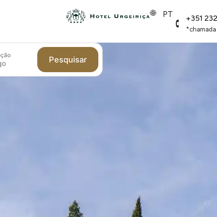
PT
+351 23
*chamada p
oção
Pesquisar