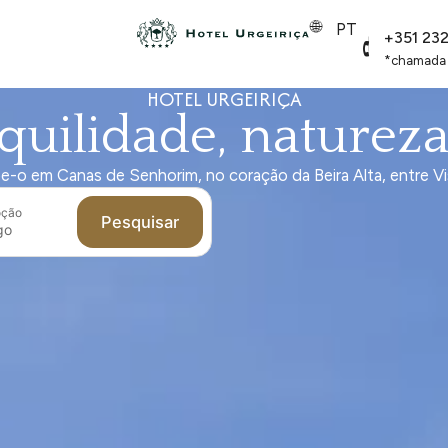
PT
+351 23
*chamada p
HOTEL URGEIRIÇA
quilidade, natureza 
e-o em Canas de Senhorim, no coração da Beira Alta, entre Vis
oção
Pesquisar