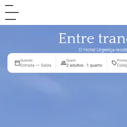
Entre tran
O Hotel Urgeiriça receb
Quando
Quem
Prom
Entrada — Saída
2 adultos · 1 quarto