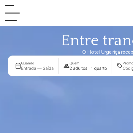
Entre tran
O Hotel Urgeiriça receb
Quando
Quem
Prom
Entrada — Saída
2 adultos · 1 quarto