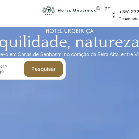
PT
+351 23
*chamada p
HOTEL URGEIRIÇA
quilidade, natureza 
e-o em Canas de Senhorim, no coração da Beira Alta, entre Vis
oção
Pesquisar