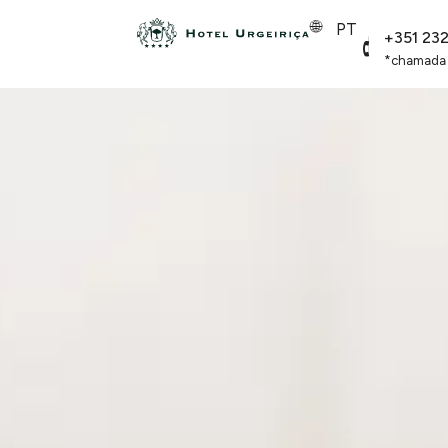
PT
+351 23
*chamada p